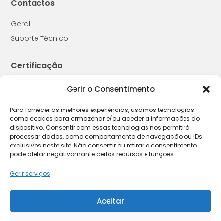
Contactos
Geral
Suporte Técnico
Certificação
Gerir o Consentimento
Para fornecer as melhores experiências, usamos tecnologias
como cookies para armazenar e/ou aceder a informações do
2026 © W4M
dispositivo. Consentir com essas tecnologias nos permitirá
processar dados, como comportamento de navegação ou IDs
exclusivos neste site. Não consentir ou retirar o consentimento
Política de Cookies
Política de Privacidade
Termos e
|
|
pode afetar negativamante certos recursos e funções.
Condições
Livro de Reclamações
|
Gerir serviços
Aceitar