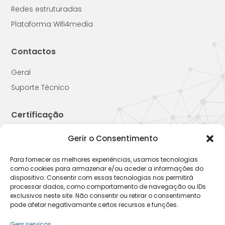
Redes estruturadas
Plataforma Wifi4media
Contactos
Geral
Suporte Técnico
Certificação
Gerir o Consentimento
Para fornecer as melhores experiências, usamos tecnologias
como cookies para armazenar e/ou aceder a informações do
2026 © W4M
dispositivo. Consentir com essas tecnologias nos permitirá
processar dados, como comportamento de navegação ou IDs
exclusivos neste site. Não consentir ou retirar o consentimento
Política de Cookies
Política de Privacidade
Termos e
|
|
pode afetar negativamante certos recursos e funções.
Condições
Livro de Reclamações
|
Gerir serviços