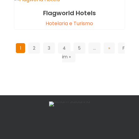
Flagworld Hotels
Hotelaria e Turismo
1
2
3
4
5
...
»
F
im »