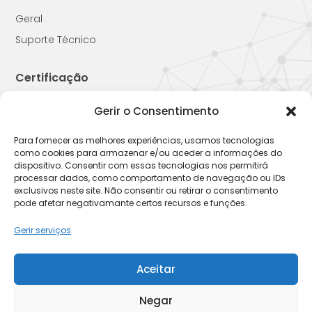
Geral
Suporte Técnico
Certificação
Gerir o Consentimento
Para fornecer as melhores experiências, usamos tecnologias
como cookies para armazenar e/ou aceder a informações do
2026 © W4M
dispositivo. Consentir com essas tecnologias nos permitirá
processar dados, como comportamento de navegação ou IDs
exclusivos neste site. Não consentir ou retirar o consentimento
Política de Cookies
Política de Privacidade
Termos e
|
|
pode afetar negativamante certos recursos e funções.
Condições
Livro de Reclamações
|
Gerir serviços
Aceitar
Negar