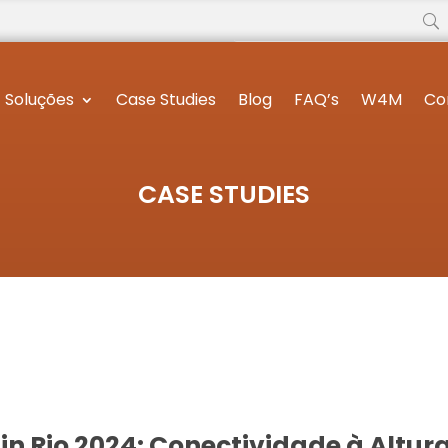
Soluções
Case Studies
Blog
FAQ’s
W4M
Co
CASE STUDIES
in Rio 2024: Conectividade à Altur