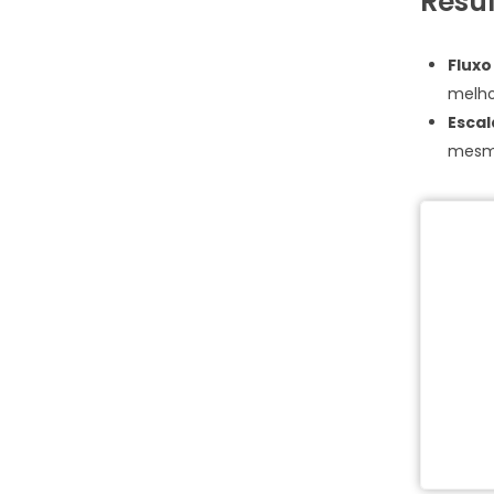
Resu
Fluxo
melho
Escal
mesmo