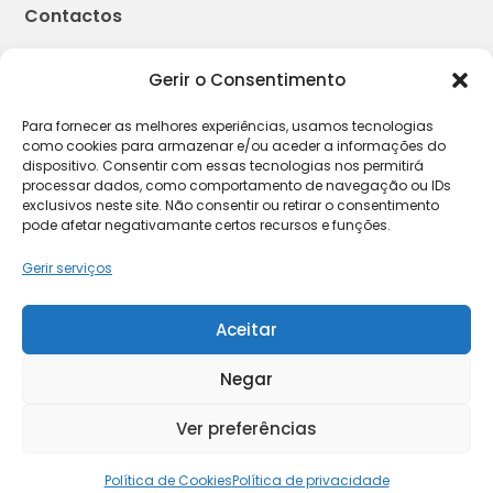
Contactos
Geral
Gerir o Consentimento
Suporte Técnico
Para fornecer as melhores experiências, usamos tecnologias
como cookies para armazenar e/ou aceder a informações do
Certificação
dispositivo. Consentir com essas tecnologias nos permitirá
processar dados, como comportamento de navegação ou IDs
exclusivos neste site. Não consentir ou retirar o consentimento
pode afetar negativamante certos recursos e funções.
Gerir serviços
2026 © W4M
Aceitar
Negar
Política de Cookies
Política de Privacidade
Termos e
|
|
Condições
Livro de Reclamações
|
Ver preferências
Política de Cookies
Política de privacidade